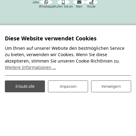
Jobs
Whatsapp
Rufen Sie an
Mail
Route
Bis bald in Reisdorf
Auch in dieser Saison sind wir wieder für
Sie da.
Diese Website verwendet Cookies
Wenn Sie eine Frage haben, lassen Sie
es uns wissen.
Um Ihnen auf unserer Website den bestmöglichen Service
zu bieten, verwenden wir Cookies. Wenn Sie diese
akzeptieren, stimmen Sie unseren Cookie-Richtlinien zu.
info@campingdelasure.lu
Weitere Informationen ...
+352 691 84 96 66
Erlaubt alle
Anpassen
Verweigern