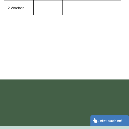
14
15
16
17
18
19
20
2 Wochen
21
22
23
24
25
26
27
28
29
30
Zurücksetzen
Ok
Jetzt buchen!